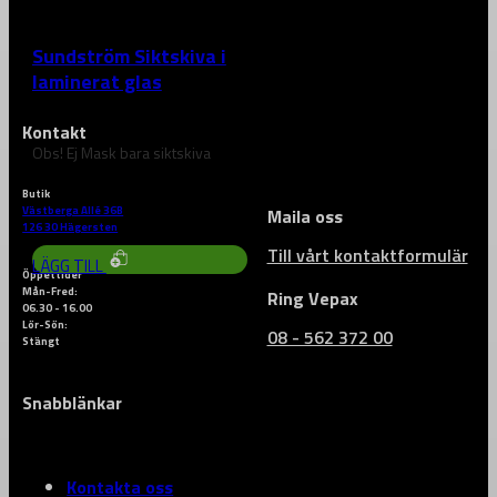
SUNDSTRÖM
Sundström Siktskiva i
laminerat glas
Kontakt
Obs! Ej Mask bara siktskiva
Butik
2 455
kr
Västberga Allé 36B
Maila oss
126 30 Hägersten
Till vårt kontaktformulär
LÄGG TILL
Öppettider
Mån-Fred:
Ring Vepax
06.30 - 16.00
Lör-Sön:
08 - 562 372 00
Stängt
Snabblänkar
Kontakta oss