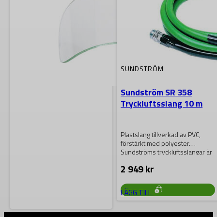
SUNDSTRÖM
Sundström SR 358
Tryckluftsslang 10 m
Plastslang tillverkad av PVC,
förstärkt med polyester.
Sundströms tryckluftsslangar är
avsedda att användas
2 949
kr
tillsammans med…
LÄGG TILL