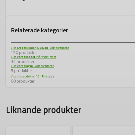
Relaterade kategorier
Visa
Arbetskläder & Skydd
i vårt sortiment
150 produkter
Visa
Varselkläder
i vårt sortiment
34 produkter
Visa
Varselbyxa
i vårt sortiment
5 produkter
Visa alla produkter från
Fristads
60 produkter
Liknande produkter