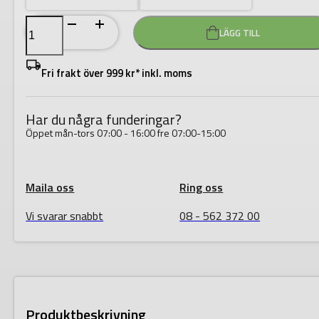
Dam
LÄGG TILL
Varsel
Green
hantverksbyxa
stretch
Fri frakt över 999 kr* inkl. moms
2664
GSTP
klass
2
Har du några funderingar?
Fristads
mängd
Öppet mån-tors 07:00 - 16:00 fre 07:00-15:00
Maila oss
Ring oss
Vi svarar snabbt
08 - 562 372 00
Produktbeskrivning