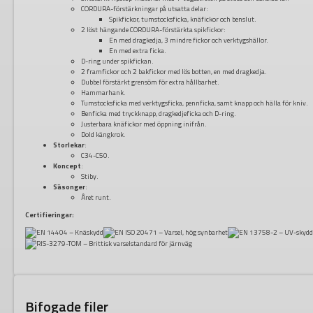
CORDURA-förstärkningar på utsatta delar:
Spikfickor, tumstocksficka, knäfickor och benslut.
2 löst hängande CORDURA-förstärkta spikfickor:
En med dragkedja, 3 mindre fickor och verktygshällor.
En med extra ficka.
D-ring under spikfickan.
2 framfickor och 2 bakfickor med lös botten, en med dragkedja.
Dubbel förstärkt grensöm för extra hållbarhet.
Hammarhank.
Tumstocksficka med verktygsficka, pennficka, samt knapp och hälla för kniv.
Benficka med tryckknapp, dragkedjeficka och D-ring.
Justerbara knäfickor med öppning inifrån.
Dold kängkrok.
Storlekar
:
C34-C50.
Koncept
:
Stiby.
Säsonger
:
Året runt.
Certifieringar:
Bifogade filer