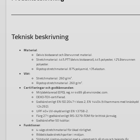
Teknisk beskrivning
Material
:
Delvis biobaserat och återvunnet material.
Stretchmaterial: 44% PTT (delvis biobaserat), 44% polyester, 12% återvunnen
polyester.
Ripstop stretchmaterial: 87% polyamid, 13% elastan.
Vikt
:
Stretchmaterial: 260 g/m².
Ripstop stretchmaterial: 260 g/m².
Certifieringar och godkännanden
:
Miljödeklarerad (EPD), reg.nr 4489 på environdec.com.
OEKO-TEX-certifierad.
Godkänd enligt EN ISO 20471 klass 2, EN 14404 (tillsammans med knäskydd
124292).
UPF 40+ UV-skydd enligt EN 13758-2.
Färg 271 godkänd enligt RIS-3279-TOM för brittisk järnväg.
Godkänd efter 50 tvättar.
Funktioner
:
4-vägs stretchmaterial för ökad rörlighet.
Ribbstickade stretchpartier i midjan.
Slitstarkt ripstop-material med 4-vägsstretch på stuss och baksida lår.