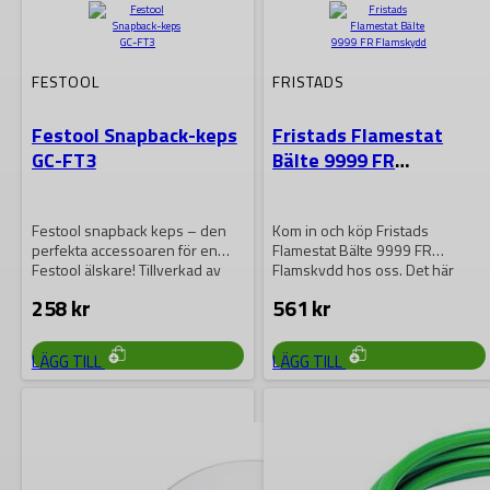
FESTOOL
FRISTADS
Festool Snapback-keps
Fristads Flamestat
GC-FT3
Bälte 9999 FR
Flamskydd
Festool snapback keps – den
Kom in och köp Fristads
perfekta accessoaren för en
Flamestat Bälte 9999 FR
Festool älskare! Tillverkad av
Flamskydd hos oss. Det här
premium 100%…
bältet…
258
kr
561
kr
LÄGG TILL
LÄGG TILL