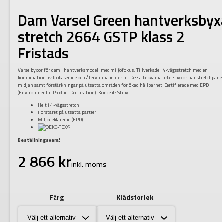
Dam Varsel Green hantverksbyx
stretch 2664 GSTP klass 2
Fristads
Varselbyxor för dam i hantverksmodell med miljöfokus. Tillverkade i 4-vägsstretch med en
kombination av biobaserade och återvunna material. Dessa bekväma arbetsbyxor har stretchpanel
midjan samt förstärkningar på utsatta områden för ökad hållbarhet. Certifierade med EPD
(Environmental Product Declaration). Koncept: Stiby.
Helt i 4-vägsstretch
Förstärkt på utsatta partier
Miljödeklarerad (EPD)
Beställningsvara!
2 866
kr
inkl. moms
Färg
Klädstorlek