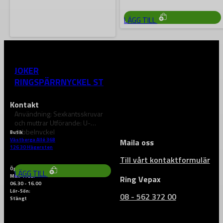
LÄGG TILL
WERA
JOKER
RINGSPÄRRNYCKEL STL
10+13
Kontakt
Användning: Sexkantsskruvar
och muttrar Utförande: U-
dubbelnyckel
Butik
Västberga Allé 36B
Maila oss
353
kr
126 30 Hägersten
Till vårt kontaktformulär
Öppettider
LÄGG TILL
Mån-Fred:
Ring Vepax
06.30 - 16.00
Lör-Sön:
08 - 562 372 00
Stängt