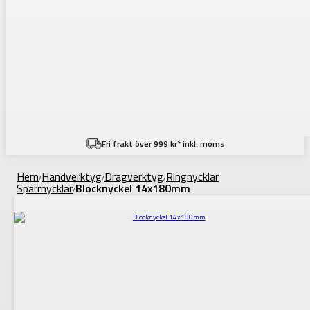
Fri frakt över 999 kr* inkl. moms
Hem
Handverktyg
Dragverktyg
Ringnycklar
/
/
/
Spärrnycklar
Blocknyckel 14x180mm
/