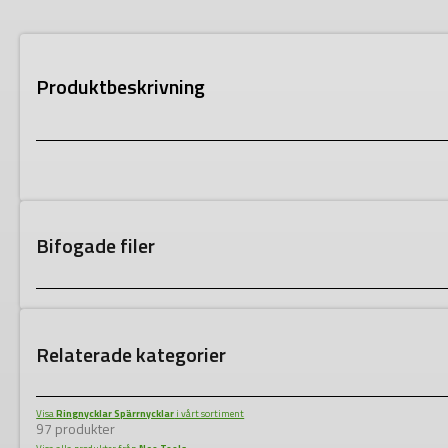
Produktbeskrivning
Bifogade filer
Relaterade kategorier
Visa
Ringnycklar Spärrnycklar
i vårt sortiment
97 produkter