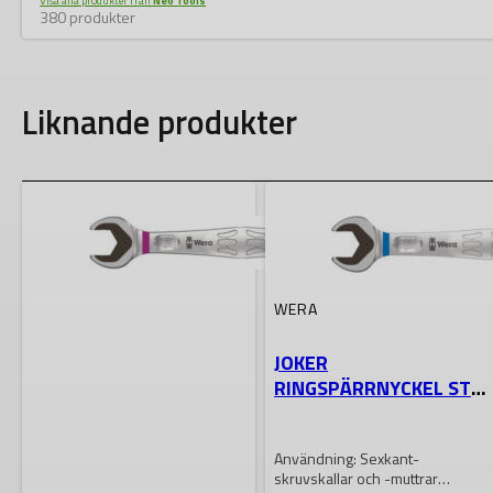
Visa alla produkter från
Neo Tools
380 produkter
Liknande produkter
WERA
JOKER
RINGSPÄRRNYCKEL STL
19
Användning: Sexkant-
skruvskallar och -muttrar