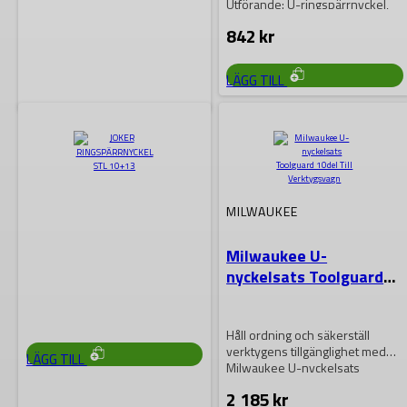
Utförande: U-ringspärrnyckel,
omkopplingsspak för bekväm
842
kr
riktningsväxling, ringsidan krökt
15°
LÄGG TILL
WERA
JOKER
RINGSPÄRRNYCKEL STL
14
MILWAUKEE
Användning: Sexkant-
Milwaukee U-
skruvskallar och -muttrar
nyckelsats Toolguard
Utförande: U-ringspärrnyckel,
10del Till Verktygsvagn
omkopplingsspak för bekväm
693
kr
riktningsväxling, ringsidan krökt
15°
Håll ordning och säkerställ
verktygens tillgänglighet med
LÄGG TILL
Milwaukee U-nyckelsats
Toolguard 10del Till
2 185
kr
Verktygsvagn! En komplett…