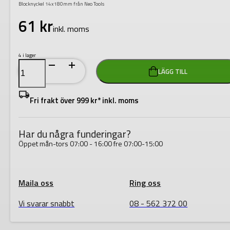
Blocknyckel 14x180mm från Neo Tools
61
kr
inkl. moms
4 i lager
Blocknyckel
LÄGG TILL
14x180mm
mängd
Fri frakt över 999 kr* inkl. moms
Har du några funderingar?
Öppet mån-tors 07:00 - 16:00 fre 07:00-15:00
Maila oss
Ring oss
Vi svarar snabbt
08 - 562 372 00