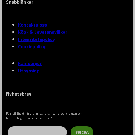
Snabblänkar
Kontakta oss
Köp- & Leveransvillkor
Integritetspolicy
Cookiepolicy
Kampanjer
Uthyrning
Nyhetsbrev
Få mail direkt när vi drar igång kampanjer och erbjudanden!
Missa aldrig när vi har kanonpriser!
Email
SKICKA