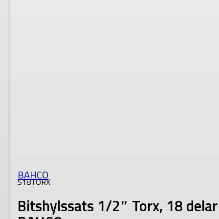
BAHCO
S18TORX
Bitshylssats 1/2″ Torx, 18 delar