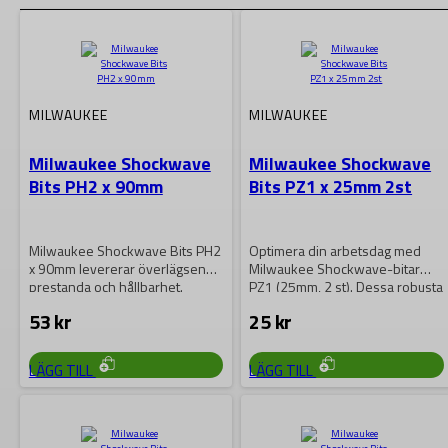
MILWAUKEE
MILWAUKEE
Milwaukee Shockwave
Milwaukee Shockwave
Bits PH2 x 90mm
Bits PZ1 x 25mm 2st
Milwaukee Shockwave Bits PH2
Optimera din arbetsdag med
x 90mm levererar överlägsen
Milwaukee Shockwave-bitar
prestanda och hållbarhet.
PZ1 (25mm, 2 st). Dessa robusta
Dessa bits är designade…
och precisionsslipade bits…
53
kr
25
kr
LÄGG TILL
LÄGG TILL