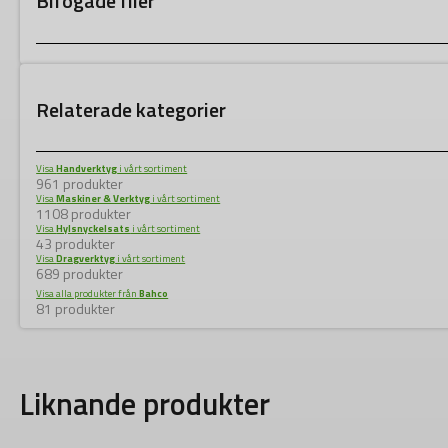
Bifogade filer
Relaterade kategorier
Visa
Handverktyg
i vårt sortiment
961 produkter
Visa
Maskiner & Verktyg
i vårt sortiment
1108 produkter
Visa
Hylsnyckelsats
i vårt sortiment
43 produkter
Visa
Dragverktyg
i vårt sortiment
689 produkter
Visa alla produkter från
Bahco
81 produkter
Liknande produkter