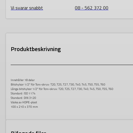
Vi svarar snabbt
08 - 562 372 00
Produktbeskrivning
Innehåller 18 delar
Bitshylsor 1/2″ för Torx-skruv: T20, T25, T27, T30, T40, T45, T50, T55, T60
Långa bitshylsor 1/2″ för Torx-skruv: T20, T25, T27, T30, T40, T45, T50, T55, T60
Standard: ISO 1174
Standard: DIN 3120
Väska av HDPE-plast
100 x 210 x 370 mm