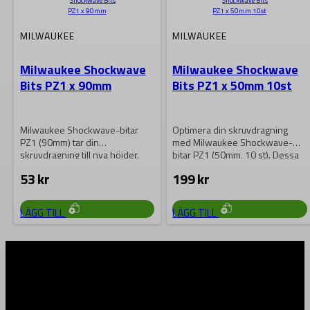
MILWAUKEE
MILWAUKEE
Milwaukee Shockwave
Milwaukee Shockwave
Bits PZ1 x 90mm
Bits PZ1 x 50mm 10st
Milwaukee Shockwave-bitar
Optimera din skruvdragning
PZ1 (90mm) tar din
med Milwaukee Shockwave-
skruvdragning till nya höjder.
bitar PZ1 (50mm, 10 st). Dessa
Med överlägsen konstruktion
mångsidiga bits erbjuder
53
kr
199
kr
och lång…
överlägsen…
LÄGG TILL
LÄGG TILL