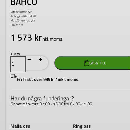
BAHCO
Bitshylssats 1/2″
Av högkvalitativt stål
Mattförkromad yta
Fraktfritt
1 573
kr
inkl. moms
1 i lager
Bitshylssats
LÄGG TILL
1/2"
Torx,
18
delar
Fri frakt över 999 kr* inkl. moms
BAHCO
mängd
Har du några funderingar?
Öppet mån-tors 07:00 - 16:00 fre 07:00-15:00
Maila oss
Ring oss