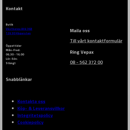
Kontakt
Butik
Västberga Allé 36B
Maila oss
126 30 Hägersten
Till vårt kontaktformulär
Öppettider
Mån-Fred:
Ring Vepax
06.30 - 16.00
Lör-Sön:
08 - 562 372 00
Stängt
Snabblänkar
Kontakta oss
Köp- & Leveransvillkor
Integritetspolicy
Cookiepolicy