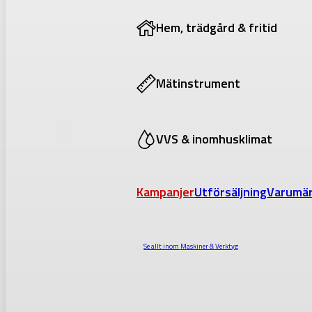
Hem, trädgård & fritid
Mätinstrument
VVS & inomhusklimat
Kampanjer
Utförsäljning
Varumä
Se allt inom
Maskiner & Verktyg