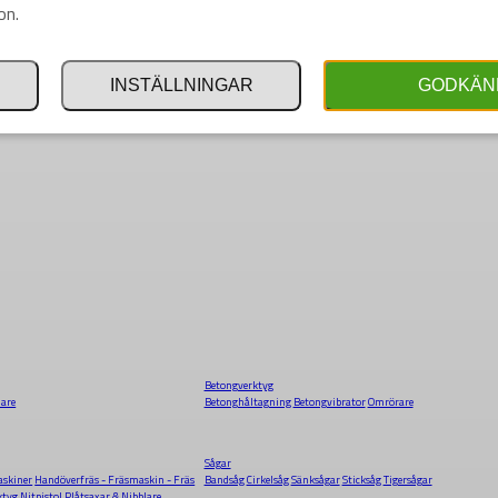
on.
INSTÄLLNINGAR
GODKÄN
Betongverktyg
dare
Betonghåltagning
Betongvibrator
Omrörare
Sågar
skiner
Handöverfräs - Fräsmaskin - Fräs
Bandsåg
Cirkelsåg
Sänksågar
Sticksåg
Tigersågar
ktyg
Nitpistol
Plåtsaxar & Nibblare