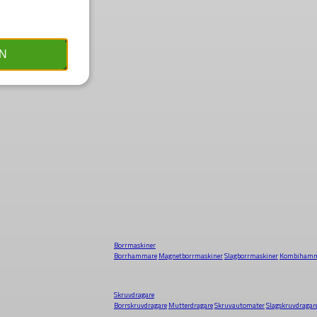
N
Borrmaskiner
Borrhammare
Magnetborrmaskiner
Slagborrmaskiner
Kombihamm
Skruvdragare
Borrskruvdragare
Mutterdragare
Skruvautomater
Slagskruvdragar