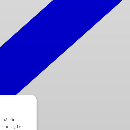
t på vår
tspolicy för