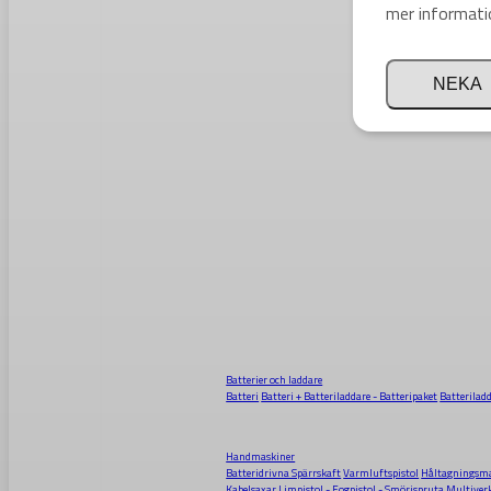
mer informati
NEKA
Batterier och laddare
Batteri
Batteri + Batteriladdare - Batteripaket
Batterilad
Handmaskiner
Batteridrivna Spärrskaft
Varmluftspistol
Håltagningsma
Kabelsaxar
Limpistol - Fogpistol - Smörjspruta
Multiver