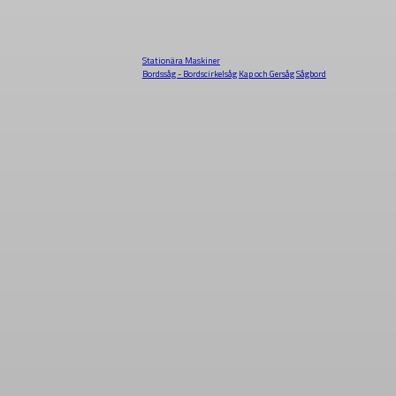
Stationära Maskiner
Bordssåg - Bordscirkelsåg
Kap och Gersåg
Sågbord