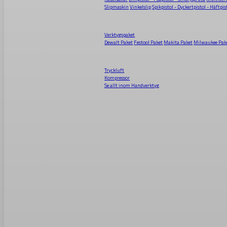
Slipmaskin
Vinkelslip
Spikpistol - Dyckertpistol - Häftpis
Verktygspaket
Dewalt Paket
Festool Paket
Makita Paket
Milwaukee Pak
Tryckluft
Kompressor
Se allt inom
Handverktyg