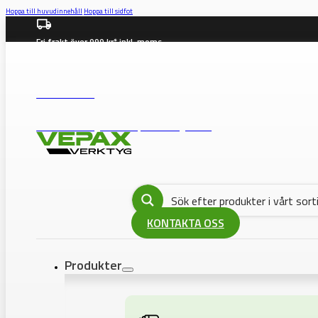
Hoppa till huvudinnehåll
Hoppa till sidfot
Fri frakt över 999 kr* inkl. moms
info@vepax.se
08-562 372 00
BUTIK: Västberga Allé 36B, 12630 Hägersten
KONTAKTA OSS
Produkter