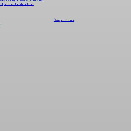
tol
Tillbehör Handmaskiner
Övriga maskiner
et