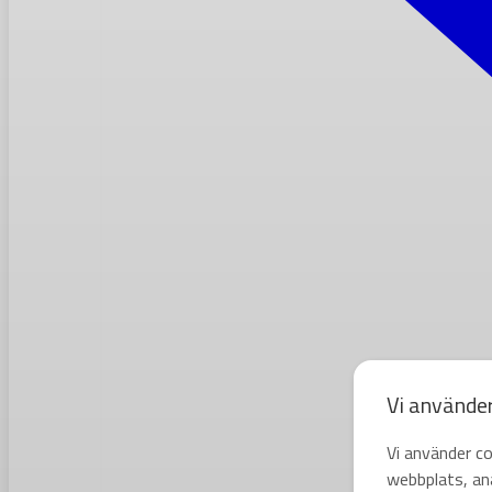
Vi använde
Vi använder co
webbplats, ana