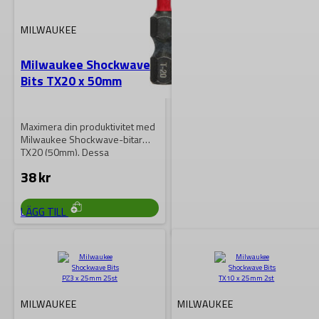
MILWAUKEE
Milwaukee Shockwave
Bits TX20 x 50mm
Maximera din produktivitet med
Milwaukee Shockwave-bitar
TX20 (50mm). Dessa
högpresterande bits erbjuder
38
kr
överlägsen dragkraft och…
LÄGG TILL
MILWAUKEE
Milwaukee Shockwave
Bits PH3 x 25mm 2st
MILWAUKEE
MILWAUKEE