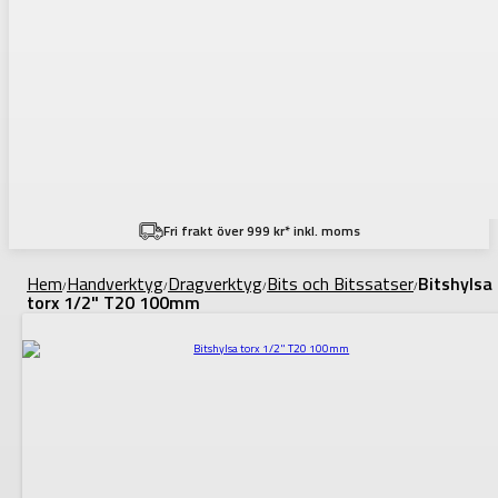
Fri frakt över 999 kr* inkl. moms
Hem
Handverktyg
Dragverktyg
Bits och Bitssatser
Bitshylsa
/
/
/
/
torx 1/2" T20 100mm