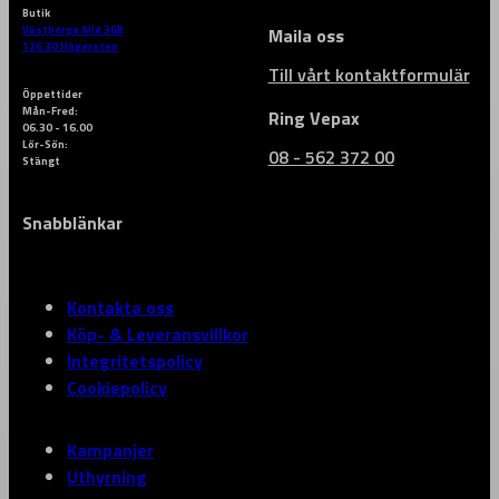
Butik
Västberga Allé 36B
Maila oss
126 30 Hägersten
Till vårt kontaktformulär
Öppettider
Mån-Fred:
Ring Vepax
06.30 - 16.00
Lör-Sön:
08 - 562 372 00
Stängt
Snabblänkar
Kontakta oss
Köp- & Leveransvillkor
Integritetspolicy
Cookiepolicy
Kampanjer
Uthyrning