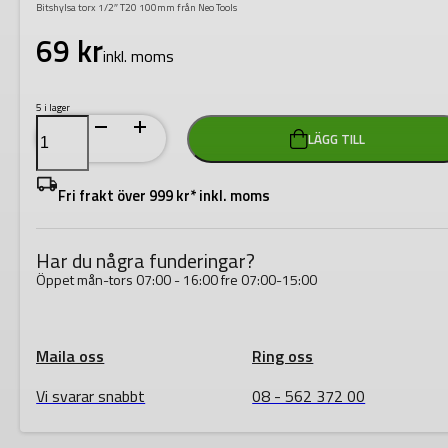
Bitshylsa torx 1/2″ T20 100mm från Neo Tools
69
kr
inkl. moms
5 i lager
Bitshylsa
LÄGG TILL
torx
1/2"
T20
100mm
Fri frakt över 999 kr* inkl. moms
mängd
Har du några funderingar?
Öppet mån-tors 07:00 - 16:00 fre 07:00-15:00
Maila oss
Ring oss
Vi svarar snabbt
08 - 562 372 00