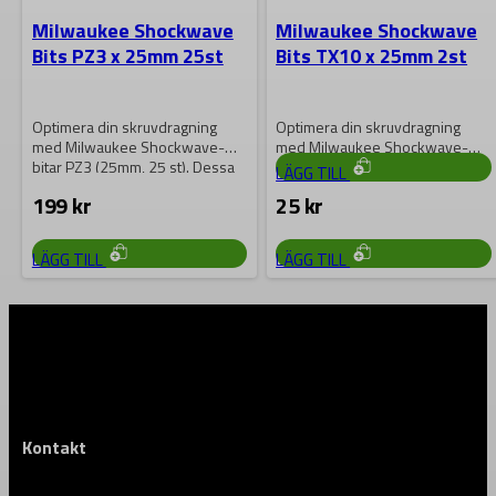
Milwaukee Shockwave
Milwaukee Shockwave
Optimera ditt arbetsflöde med
Bits PZ3 x 25mm 25st
Bits TX10 x 25mm 2st
Milwaukee Shockwave-bitar
PH3 x 25mm. Dessa robusta och
hållbara bits ger…
25
kr
Optimera din skruvdragning
Optimera din skruvdragning
med Milwaukee Shockwave-
med Milwaukee Shockwave-
bitar PZ3 (25mm, 25 st). Dessa
bitar TX10 (25mm, 2 st). Dessa
LÄGG TILL
högpresterande bits erbjuder
högpresterande bits
199
kr
25
kr
överlägsen…
kombinerar precision…
LÄGG TILL
LÄGG TILL
Kontakt