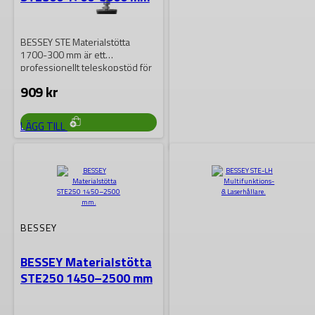
BESSEY STE Materialstötta
1700-300 mm är ett
professionellt teleskopstöd för
montering av gipsskivor,
909
kr
takskivor, reglar,…
LÄGG TILL
BESSEY
BESSEY Materialstötta
STE370 2070–3700 mm
BESSEY
BESSEY STE Materialstötta
BESSEY Materialstötta
2070-3700 mm är ett
STE250 1450–2500 mm
professionellt teleskopstöd för
montering av gipsskivor,
969
kr
takskivor, reglar,…