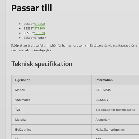
Passar till
BESSEY
STE250
BESSEY
STE300
BESSEY
STE370
BESSEY ST-serien
Stödplattan är ett perfekt tillbehör för hantverkare som vill få bättre stöd vid montage av större
skivmaterial och känsliga ytor.
Teknisk specifikation
Egenskap
Information
Modell
STE-SP35
Varumärke
BESSEY
Typ
Stödplatta för materialstötta
Material
Aluminium
Beläggning
Halksäker cellgummi