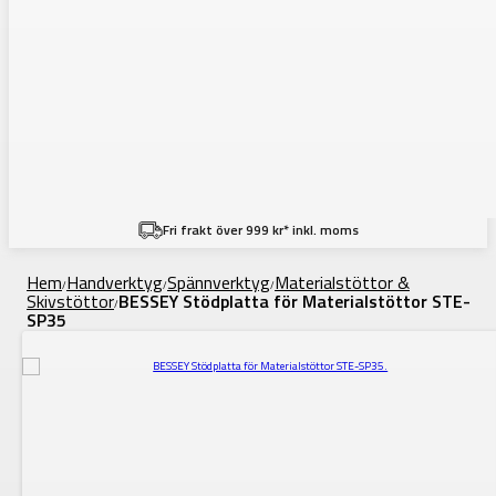
Fri frakt över 999 kr* inkl. moms
Hem
Handverktyg
Spännverktyg
Materialstöttor &
/
/
/
Skivstöttor
BESSEY Stödplatta för Materialstöttor STE-
/
SP35