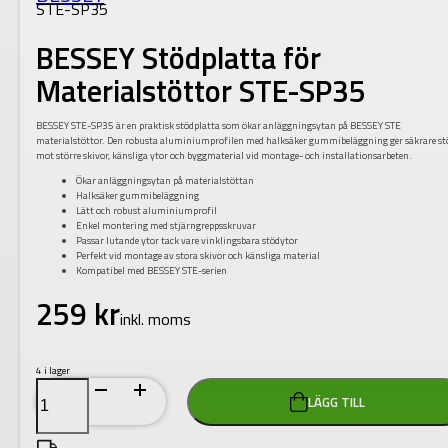
STE-SP35
BESSEY Stödplatta för
Materialstöttor STE-SP35
BESSEY STE-SP35 är en praktisk stödplatta som ökar anläggningsytan på BESSEY STE
materialstöttor. Den robusta aluminiumprofilen med halksäker gummibeläggning ger säkrare st
mot större skivor, känsliga ytor och byggmaterial vid montage- och installationsarbeten.
Ökar anläggningsytan på materialstöttan
Halksäker gummibeläggning
Lätt och robust aluminiumprofil
Enkel montering med stjärngreppsskruvar
Passar lutande ytor tack vare vinklingsbara stödytor
Perfekt vid montage av stora skivor och känsliga material
Kompatibel med BESSEY STE-serien
259
kr
inkl. moms
4 i lager
BESSEY
LÄGG TILL
Stödplatta
för
Materialstöttor
STE-