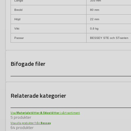
Längd
355 mm
Bredd
80 mm
Höjd
22 mm
Vikt
0,6 kg
Passar
BESSEY STE och ST-serien
Bifogade filer
Relaterade kategorier
Visa
Materialstöttor & Skivstöttor
i vårt sortiment
5 produkter
Visa alla produkter från
Bessey
64 produkter