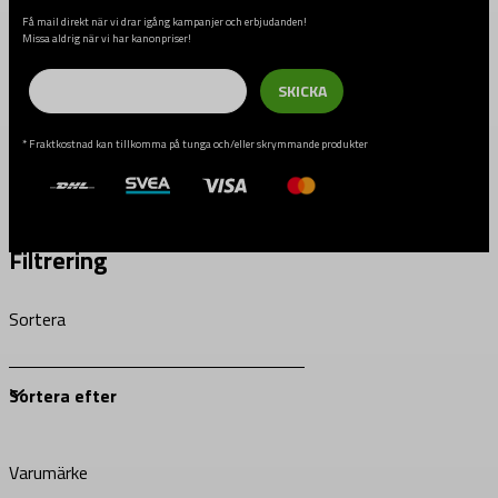
Få mail direkt när vi drar igång kampanjer och erbjudanden!
Missa aldrig när vi har kanonpriser!
Email
SKICKA
* Fraktkostnad kan tillkomma på tunga och/eller skrymmande produkter
Filtrering
Sortera
Varumärke