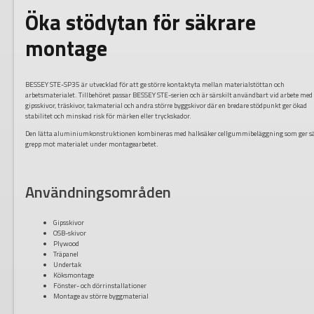
Öka stödytan för säkrare
montage
BESSEY STE-SP35 är utvecklad för att ge större kontaktyta mellan materialstöttan och
arbetsmaterialet. Tillbehöret passar BESSEY STE-serien och är särskilt användbart vid arbete med
gipsskivor, träskivor, takmaterial och andra större byggskivor där en bredare stödpunkt ger ökad
stabilitet och minskad risk för märken eller tryckskador.
Den lätta aluminiumkonstruktionen kombineras med halksäker cellgummibeläggning som ger s
grepp mot materialet under montagearbetet.
Användningsområden
Gipsskivor
OSB-skivor
Plywood
Träpanel
Undertak
Köksmontage
Fönster- och dörrinstallationer
Montage av större byggmaterial