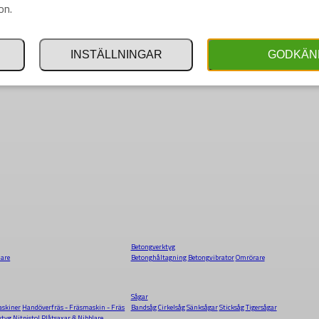
on.
INSTÄLLNINGAR
GODKÄN
Betongverktyg
dare
Betonghåltagning
Betongvibrator
Omrörare
Sågar
skiner
Handöverfräs - Fräsmaskin - Fräs
Bandsåg
Cirkelsåg
Sänksågar
Sticksåg
Tigersågar
ktyg
Nitpistol
Plåtsaxar & Nibblare