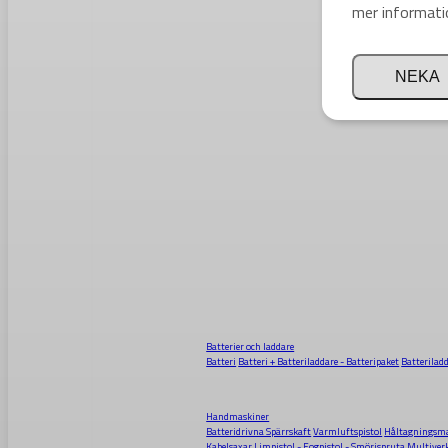
mer informati
NEKA
Batterier och laddare
Batteri
Batteri + Batteriladdare - Batteripaket
Batterilad
Handmaskiner
Batteridrivna Spärrskaft
Varmluftspistol
Håltagningsma
Kabelsaxar
Limpistol - Fogpistol - Smörjspruta
Multiver