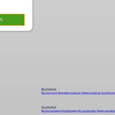
N
Borrmaskiner
Borrhammare
Magnetborrmaskiner
Slagborrmaskiner
Kombihamm
Skruvdragare
Borrskruvdragare
Mutterdragare
Skruvautomater
Slagskruvdragar