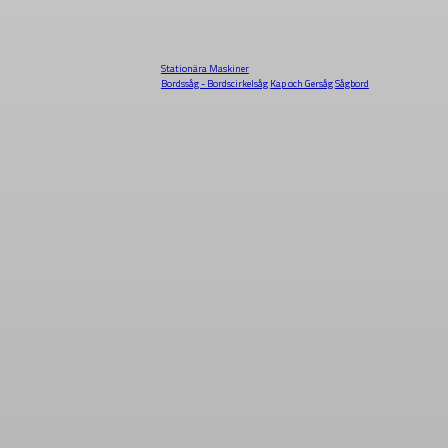
Stationära Maskiner
Bordssåg - Bordscirkelsåg
Kap och Gersåg
Sågbord