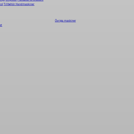
tol
Tillbehör Handmaskiner
Övriga maskiner
et