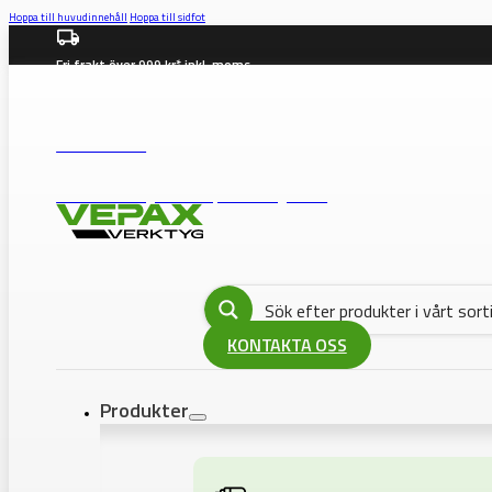
Hoppa till huvudinnehåll
Hoppa till sidfot
Fri frakt över 999 kr* inkl. moms
info@vepax.se
08-562 372 00
BUTIK: Västberga Allé 36B, 12630 Hägersten
KONTAKTA OSS
Produkter