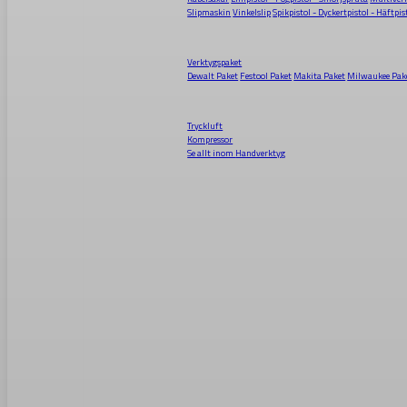
Slipmaskin
Vinkelslip
Spikpistol - Dyckertpistol - Häftpis
Verktygspaket
Dewalt Paket
Festool Paket
Makita Paket
Milwaukee Pak
Tryckluft
Kompressor
Se allt inom
Handverktyg