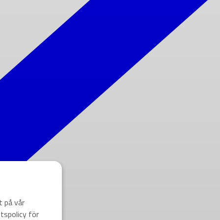
t på vår
tspolicy för