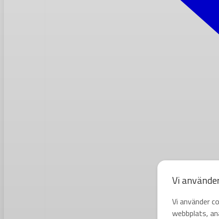
Vi använde
Vi använder co
webbplats, ana