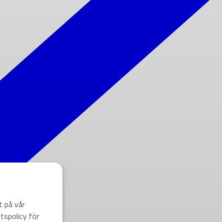
t på vår
tspolicy för