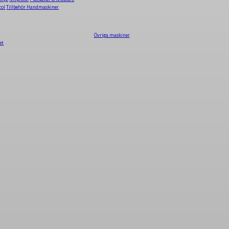
tol
Tillbehör Handmaskiner
Övriga maskiner
et