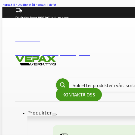
Hoppa till huvudinnehåll
Hoppa till sidfot
Fri frakt över 999 kr* inkl. moms
info@vepax.se
08-562 372 00
BUTIK: Västberga Allé 36B, 12630 Hägersten
KONTAKTA OSS
Produkter