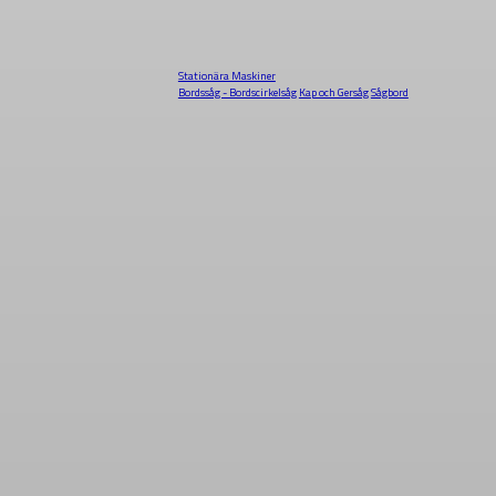
Stationära Maskiner
Bordssåg - Bordscirkelsåg
Kap och Gersåg
Sågbord