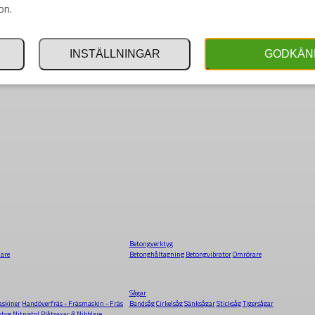
on.
INSTÄLLNINGAR
GODKÄN
Betongverktyg
dare
Betonghåltagning
Betongvibrator
Omrörare
Sågar
skiner
Handöverfräs - Fräsmaskin - Fräs
Bandsåg
Cirkelsåg
Sänksågar
Sticksåg
Tigersågar
ktyg
Nitpistol
Plåtsaxar & Nibblare