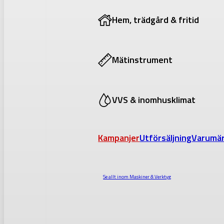
Hem, trädgård & fritid
Mätinstrument
VVS & inomhusklimat
Kampanjer
Utförsäljning
Varumä
Se allt inom
Maskiner & Verktyg