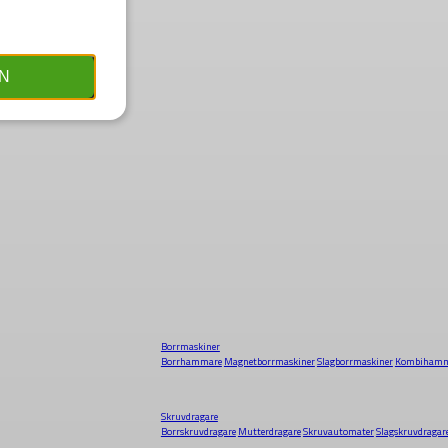
N
Borrmaskiner
Borrhammare
Magnetborrmaskiner
Slagborrmaskiner
Kombihamm
Skruvdragare
Borrskruvdragare
Mutterdragare
Skruvautomater
Slagskruvdragar