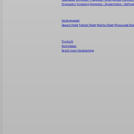
Slipmaskin
Vinkelslip
Spikpistol - Dyckertpistol - Häftpis
Verktygspaket
Dewalt Paket
Festool Paket
Makita Paket
Milwaukee Pak
Tryckluft
Kompressor
Se allt inom
Handverktyg