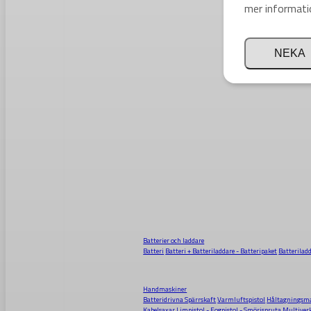
mer informati
NEKA
Batterier och laddare
Batteri
Batteri + Batteriladdare - Batteripaket
Batterilad
Handmaskiner
Batteridrivna Spärrskaft
Varmluftspistol
Håltagningsma
Kabelsaxar
Limpistol - Fogpistol - Smörjspruta
Multiver