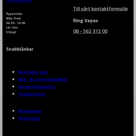
126 30 Hägersten
Till vårt kontaktformulär
Öppettider
Mån-Fred:
Ring Vepax
06.30 - 16.00
Lör-Sön:
08 - 562 372 00
Stängt
Snabblänkar
Kontakta oss
Köp- & Leveransvillkor
Integritetspolicy
Cookiepolicy
Kampanjer
Uthyrning