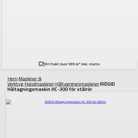
Fri frakt över 999 kr* inkl. moms
Hem
Maskiner &
/
Verktyg
Handmaskiner
Håltagningsmaskiner
RIDGID
/
/
/
Håltagningsmaskin HC-300 för stålrör