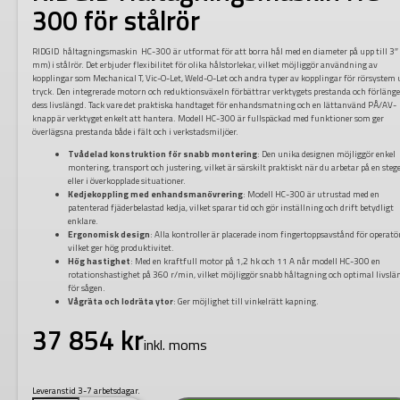
300 för stålrör
RIDGID håltagningsmaskin HC-300 är utformat för att borra hål med en diameter på upp till 3″
mm) i stålrör. Det erbjuder flexibilitet för olika hålstorlekar, vilket möjliggör användning av
kopplingar som Mechanical T, Vic-O-Let, Weld-O-Let och andra typer av kopplingar för rörsystem
tryck. Den integrerade motorn och reduktionsväxeln förbättrar verktygets prestanda och förlänge
dess livslängd. Tack vare det praktiska handtaget för enhandsmatning och en lättanvänd PÅ/AV-
knapp är verktyget enkelt att hantera. Modell HC-300 är fullspäckad med funktioner som ger
överlägsna prestanda både i fält och i verkstadsmiljöer.
Tvådelad konstruktion för snabb montering
: Den unika designen möjliggör enkel
montering, transport och justering, vilket är särskilt praktiskt när du arbetar på en steg
eller i överkopplade situationer.
Kedjekoppling med enhandsmanövrering
: Modell HC-300 är utrustad med en
patenterad fjäderbelastad kedja, vilket sparar tid och gör inställning och drift betydligt
enklare.
Ergonomisk design
: Alla kontroller är placerade inom fingertoppsavstånd för operatö
vilket ger hög produktivitet.
Hög hastighet
: Med en kraftfull motor på 1,2 hk och 11 A når modell HC-300 en
rotationshastighet på 360 r/min, vilket möjliggör snabb håltagning och optimal livslä
för sågen.
Vågräta och lodräta ytor
: Ger möjlighet till vinkelrätt kapning.
37 854
kr
inkl. moms
Leveranstid 3-7 arbetsdagar.