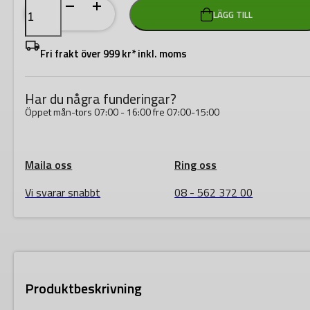
RIDGID
LÄGG TILL
Håltagningsmaskin
HC-
300
för
Fri frakt över 999 kr* inkl. moms
stålrör
mängd
Har du några funderingar?
Öppet mån-tors 07:00 - 16:00 fre 07:00-15:00
Maila oss
Ring oss
Vi svarar snabbt
08 - 562 372 00
Produktbeskrivning