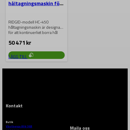
håltagningsmaskin för
stålrör
RIDGID-modell HC-450
håltagningsmaskin är designad
för att kontinuerligt borra hål
från 6 till 120 mm…
50 471
kr
LÄGG TILL
Kontakt
Butik
Västberga Allé 36B
Maila oss