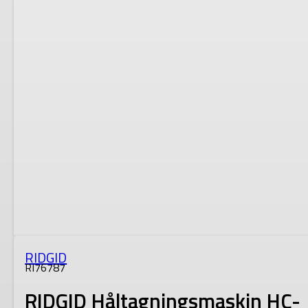
RIDGID
RI76787
RIDGID Håltagningsmaskin HC-