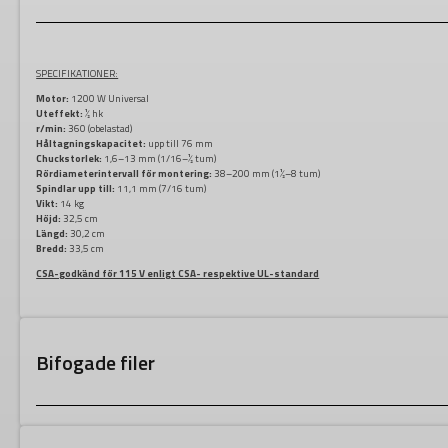
SPECIFIKATIONER:
Motor:
1200 W Universal
Uteffekt:
½ hk
r/min:
360 (obelastad)
Håltagningskapacitet:
upp till 76 mm
Chuckstorlek:
1,6–13 mm (1/16–½ tum)
Rördiameterintervall för montering:
38–200 mm (1½–8 tum)
Spindlar upp till:
11,1 mm (7/16 tum)
Vikt:
14 kg
Höjd:
32,5 cm
Längd:
30,2 cm
Bredd:
33,5 cm
CSA-godkänd för 115 V enligt CSA- respektive UL-standard
Bifogade filer